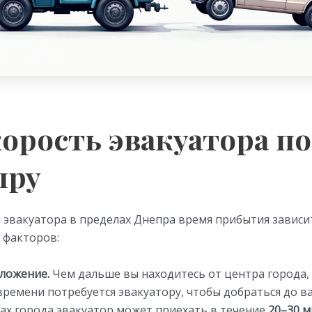
корость эвакуатора по
пру
 эвакуатора в пределах Днепра время прибытия зависи
 факторов:
ложение.
Чем дальше вы находитесь от центра города,
ремени потребуется эвакуатору, чтобы добраться до в
ах города эвакуатор может приехать в течение
20–30 м