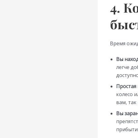
4. К
быс
Время ожид
Вы наход
легче до
доступн
Простая 
колесо и
вам, так
Вы заран
препятст
прибыти