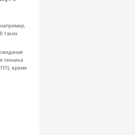
 например,
В таких
 ожидания
я техника
КПП), время