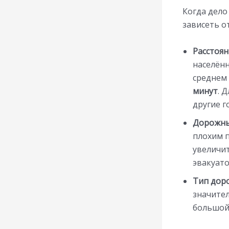
Когда дело
зависеть о
Расстоян
населённ
среднем 
минут
. 
другие г
Дорожны
плохим 
увеличит
эвакуато
Тип доро
значител
большой