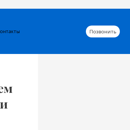
Позвонить
онтакты
ем
 и