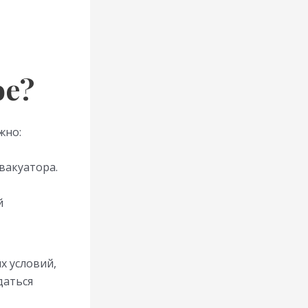
ое?
жно:
вакуатора.
й
х условий,
даться