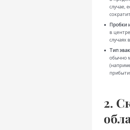
случае, 
сократит
Пробки и
в центре
случаях 
Тип эвак
обычно 
(наприме
прибыти
2. С
обл