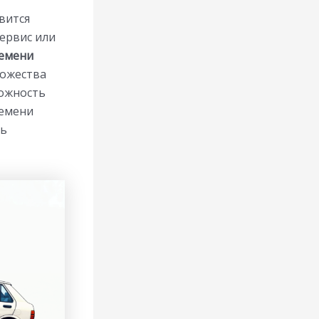
вится
ервис или
ремени
ножества
ложность
ремени
ть