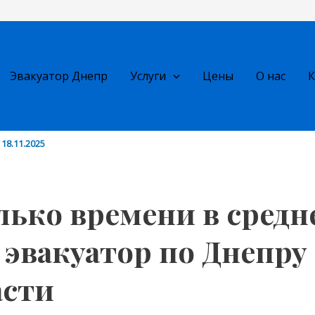
Эвакуатор Днепр
Услуги
Цены
О нас
К
ко времени в среднем едет
атор по Днепру и области
/
18.11.2025
лько времени в средн
 эвакуатор по Днепру
асти