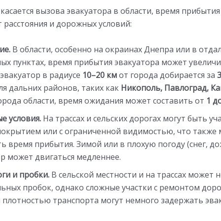
 касается вызова эвакуатора в области, время прибытия
т расстояния и дорожных условий:
ие.
В области, особенно на окраинах Днепра или в отда
ых пунктах, время прибытия эвакуатора может увеличи
эвакуатор в радиусе
10–20 км
от города добирается за
Для дальних районов, таких как
Никополь, Павлоград, К
орода области, время ожидания может составить от
1 д
е условия.
На трассах и сельских дорогах могут быть уча
покрытием или с ограниченной видимостью, что также
ь время прибытия. Зимой или в плохую погоду (снег, до
р может двигаться медленнее.
ги и пробки.
В сельской местности и на трассах может 
ьных пробок, однако сложные участки с ремонтом доро
 плотностью транспорта могут немного задержать эвак