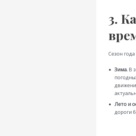
3. К
вре
Сезон года
Зима.
В з
погодных
движение
актуальн
Лето и о
дороги б