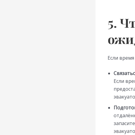
5. Ч
ожи
Если время
Связатьс
Если вр
предост
эвакуато
Подгото
отдалённ
запасите
эвакуат