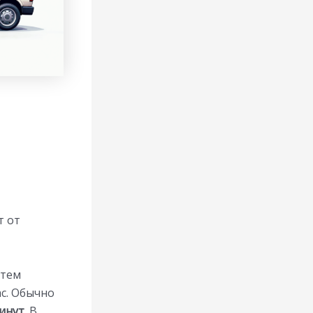
т от
 тем
ас. Обычно
инут
. В