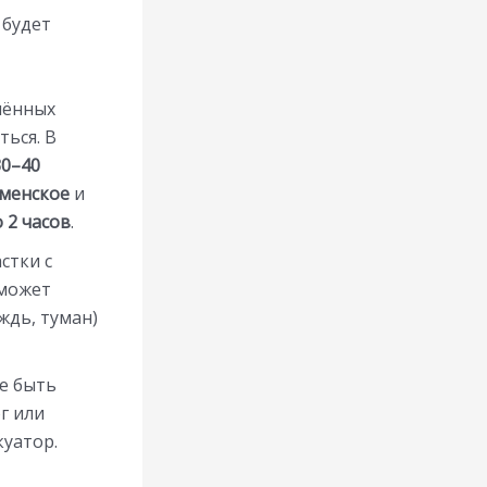
 будет
лённых
ться. В
30–40
аменское
и
о 2 часов
.
стки с
 может
ждь, туман)
не быть
г или
уатор.