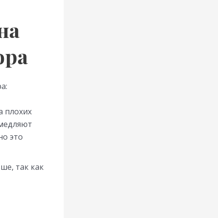
на
ора
а:
а плохих
амедляют
но это
ше, так как