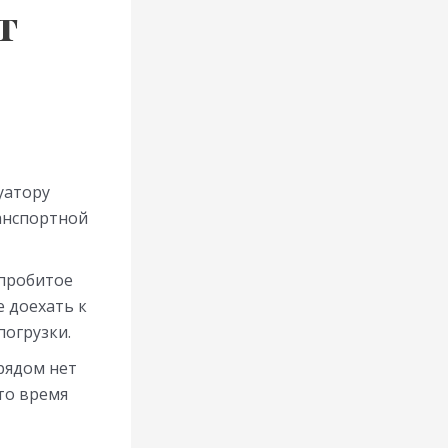
т
уатору
ранспортной
 пробитое
е доехать к
погрузки.
 рядом нет
то время