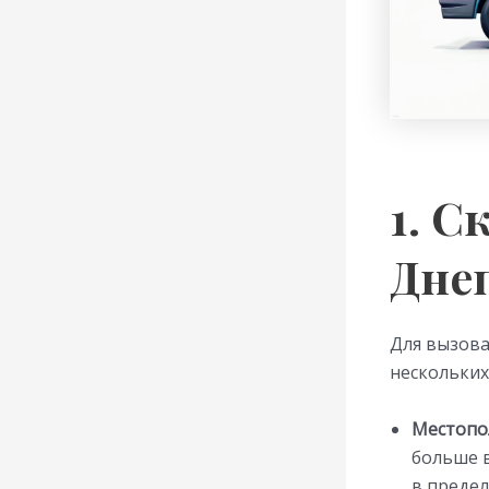
1. С
Дне
Для вызова
нескольких
Местопо
больше в
в предел