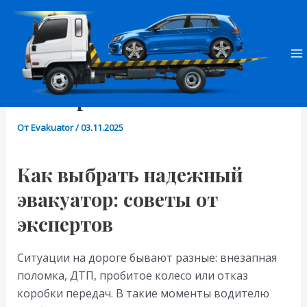
Перейти
Навигация
M
к
по
Как выбрать надежный
M
содержимому
записям
эвакуатор: советы от
экспертов
От
Evakuator
/
03.11.2025
Как выбрать надежный
эвакуатор: советы от
экспертов
Ситуации на дороге бывают разные: внезапная
поломка, ДТП, пробитое колесо или отказ
коробки передач. В такие моменты водителю